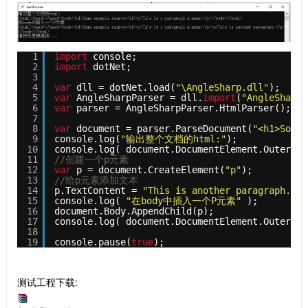
1
import
console; 
2
import
dotNet;
3
4
var
dll = dotNet.load(
"\AngleSharp.dll"
);
5
var
AngleSharpParser = dll.
import
(
"AngleSharp.
6
var
parser = AngleSharpParser.HtmlParser();
7
8
var
document = parser.ParseDocument(
"<h1>Some 
9
console.log(
"输出整个文档的html:"
);
10
console.log( document.DocumentElement.OuterHtm
11
//创建⼀个p元素
12
var
p = document.CreateElement(
"p"
);
13
//给p元素添加⽂本
14
p.TextContent = 
"This is another paragraph."
;
15
console.log( 
"在body中插入一个P元素"
);
16
document.Body.AppendChild(p);
17
console.log( document.DocumentElement.OuterHtm
18
19
console.pause(
true
);
测试工程下载: