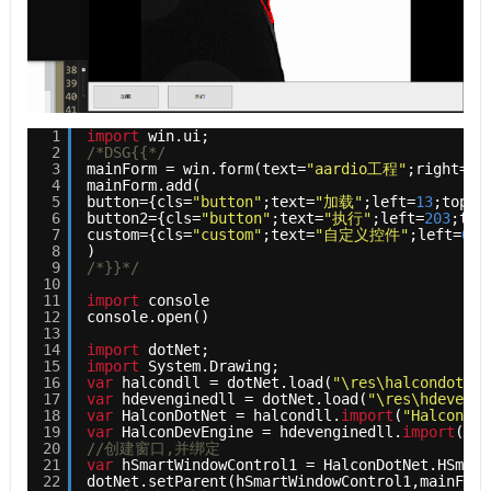
1
import
win.ui;
2
/*DSG{{*/
3
mainForm = win.form(text=
"aardio工程"
;right=
95
4
mainForm.add(
5
button={cls=
"button"
;text=
"加载"
;left=
13
;top=
5
6
button2={cls=
"button"
;text=
"执行"
;left=
203
;top
7
custom={cls=
"custom"
;text=
"自定义控件"
;left=
0
;t
8
)
9
/*}}*/
10
11
import
console
12
console.open()
13
14
import
dotNet;
15
import
System.Drawing;
16
var
halcondll = dotNet.load(
"\res\halcondotnet
17
var
hdevenginedll = dotNet.load(
"\res\hdevengi
18
var
HalconDotNet = halcondll.
import
(
"HalconDot
19
var
HalconDevEngine = hdevenginedll.
import
(
"Ha
20
//创建窗口,并绑定
21
var
hSmartWindowControl1 = HalconDotNet.HSmart
22
dotNet.setParent(hSmartWindowControl1,mainForm