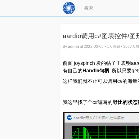
aardio调用c#图表控件/
By
admin
at 2022-03-06 • 1人收藏 • 1567人
前面 joyspinch 发的帖子里表
有自己的
Handle句柄
, 所以只要get
这样我们就不止可以调用c#的海量的逻
我这里找了个c#编写的
野比的状态