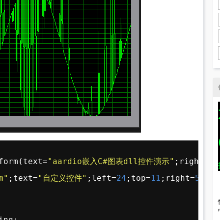
form(text=
"aardio嵌入C#图表dll控件演示"
;right=
52
m"
;text=
"自定义控件"
;left=
24
;top=
11
;right=
507
;b
ing; 