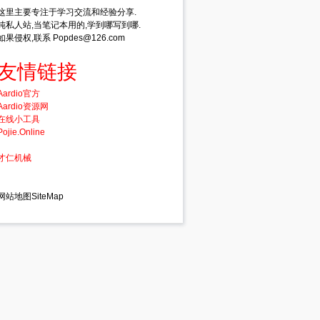
这里主要专注于学习交流和经验分享.
纯私人站,当笔记本用的,学到哪写到哪.
如果侵权,联系 Popdes@126.com
友情链接
Aardio官方
Aardio资源网
在线小工具
Pojie.Online
才仁机械
网站地图SiteMap
m(
0.8
,
1
))) * 
50
)+
50
;