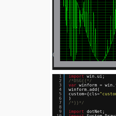
1
import
win.ui;
2
/*DSG{{*/
3
var
winform = win.
4
winform.add(
5
custom={cls=
"custo
6
)
7
/*}}*/
8
9
import
dotNet;
10
import
System.Draw