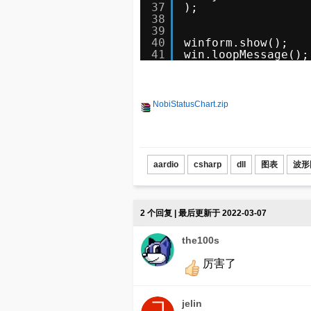
37
);
38
39
40
winform.show();
41
win.loopMessage();
NobiStatusChart.zip
aardio
csharp
dll
图表
波形
2 个回复 | 最后更新于 2022-03-07
the100s
厉害了
jelin