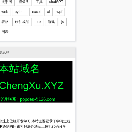
波形图
摄像头
工具
chatGPT
web
python
excel
ai
wpf
表格
软件成品
ocx
游戏
js
图表
信息栏
本站域名
ChengXu.XYZ
2
;bottom=
311
;bgcolor=
10789024
)
投诉联系: popdes@126.com
ottom=
289
;bgcolor=
12639424
;db=
1
;dl=
1
;dr=
1
;dt
快速上位机开发学习,本站主要记录了学习过程
中遇到的问题和解决办法及上位机代码分享