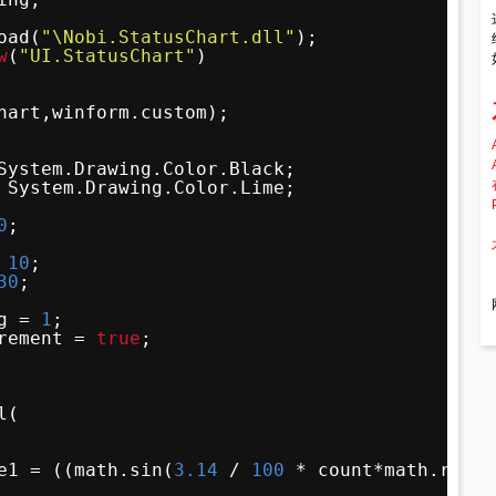
oad(
"\Nobi.StatusChart.dll"
);
w
(
"UI.StatusChart"
)
hart,winform.custom);
System.Drawing.Color.Black;
 System.Drawing.Color.Lime;
0
;
 
10
;
30
;
g = 
1
;
rement = 
true
;
l(
e1 = ((math.sin(
3.14
/ 
100
* count*math.rando