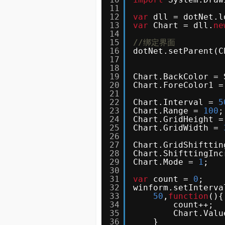
11
12
var
dll = dotNet.l
13
var
Chart = dll.
ne
14
15
//绑定界面
16
dotNet.setParent(C
17
18
19
Chart.BackColor = 
20
Chart.ForeColor1 =
21
22
Chart.Interval = 
5
23
Chart.Range = 
100
;
24
Chart.GridHeight =
25
Chart.GridWidth = 
26
27
Chart.GridShifttin
28
Chart.ShifttingInc
29
Chart.Mode = 
1
;
30
31
var
count = 
0
;
32
winform.setInterva
33
50
,
function
(){
34
count++;
35
Chart.Valu
36
}