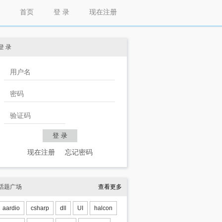
首页
登 录
现在注册
登 录
现在注册
忘记密码
tor获取CPU或显卡温度"
;right=791;bottom=699)
话题广场
查看更多
=1;dt=1;edge=1;multiline=1;z=1}
aardio
csharp
dll
UI
halcon