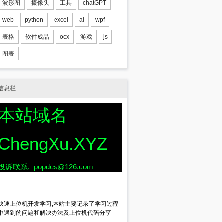
波形图
摄像头
工具
chatGPT
web
python
excel
ai
wpf
表格
软件成品
ocx
游戏
js
.Computer"
);
图表
信息栏
本站域名
ChengXu.XYZ
投诉联系: popdes@126.com
快速上位机开发学习,本站主要记录了学习过程
中遇到的问题和解决办法及上位机代码分享