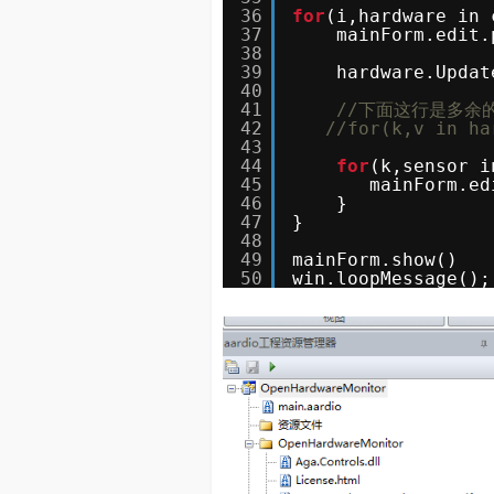
36
for
(i,hardware in 
37
mainForm.edit.
38
39
hardware.Updat
40
41
//下面这行是多余
42
//for(k,v in ha
43
44
for
(k,sensor i
45
mainForm.ed
46
}
47
}
48
49
mainForm.show() 
50
win.loopMessage();