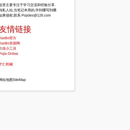
这里主要专注于学习交流和经验分享.
rdwareType] );
纯私人站,当笔记本用的,学到哪写到哪.
如果侵权,联系 Popdes@126.com
友情链接
Aardio官方
Aardio资源网
在线小工具
Pojie.Online
才仁机械
网站地图SiteMap