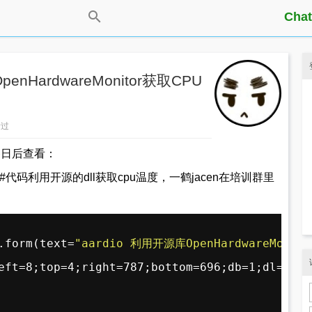
Chat
enHardwareMonitor获取CPU
看过
备日后查看：
#代码利用开源的dll获取cpu温度，一鹤jacen在培训群里
.form(text=
"aardio 利用开源库OpenHardwareMoni
eft=8;top=4;right=787;bottom=696;db=1;dl=1;dr