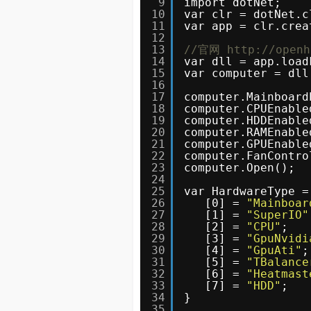
9
import dotNet;
10
var clr = dotNet.c
11
var app = clr.crea
12
13
//官网 http://openh
14
var dll = app.load
15
var computer = dll
16
17
computer.Mainboard
18
computer.CPUEnable
19
computer.HDDEnable
20
computer.RAMEnable
21
computer.GPUEnable
22
computer.FanContro
23
computer.Open();
24
25
var HardwareType =
26
[0] = 
"Mainboar
27
[1] = 
"SuperIO"
28
[2] = 
"CPU"
;
29
[3] = 
"GpuNvidi
30
[4] = 
"GpuAti"
;
31
[5] = 
"TBalance
32
[6] = 
"Heatmast
33
[7] = 
"HDD"
;
34
}
35