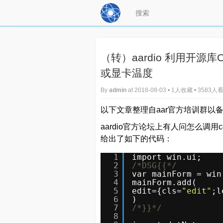
（转）aardio 利用开源库Op
或显卡温度
By
admin
at 2018-08-03 • 1人收藏 • 3583人
以下文章整理自aar官方培训群以
aardio官方论坛上有人问怎么调用c
给出了如下的代码：
1
import win.ui;
2
/*DSG{{*/
3
var mainForm = win
4
mainForm.add(
5
edit={cls=
"edit"
;l
6
)
7
/*}}*/
8