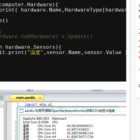
computer.Hardware){ 
print( hardware.Name,HardwareType[hardware.Ha
e()        
的
rdware.SubHardware) v.Update()  
n hardware.Sensors){        
it.print(
"温度"
,sensor.Name,sensor.Value )