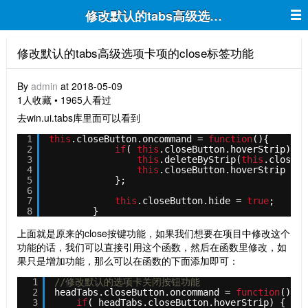
修改默认的tabs高级选项卡项的close
修改默认的tabs高级选项卡项的close标签功能
By
admin
at 2018-05-09
1人收藏 • 1965人看过
去win.ui.tabs库里面可以看到
1
this
.closeButton.oncommand = 
function
(){
2
if
( 
this
.closeButton.hoverStrip) {
3
this
.deleteByStrip(
this
.closeBu
4
this
.closeButton.hoverStrip = 
n
5
};
6
7
this
.closeButton.hide = 
true
;
8
}
上面就是原来的close按键功能，如果我们想要在项目中修改这个
功能的话，我们可以直接引用这个函数，然后在函数里修改，如
果只是增加功能，那么可以在函数的下面添加即可：
1
//修改默认的选项卡关闭按钮功能
2
headTabs.closeButton.oncommand = 
function
(){
3
if
( headTabs.closeButton.hoverStrip) {