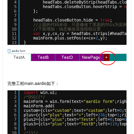
4
headTabs.deleteByStrip(headTabs.closeB
5
headTabs.closeButton.hoverStrip = 
null
6
};
7
8
headTabs.closeButton.hide = 
true
;
9
//上面的代码未动，只是修改了里面的this为实例对
10
//下面增加：动态修改添加按钮位置
11
var
x,y,cx,cy = headTabs.strips[#headTabs.
12
mainForm.plus.setPos(x+cx+
2
,y); 
13
}
完整工程main.aardio如下：
1
import
win.ui;
2
/*DSG{{*/
3
mainForm = win.form(text=
"aardio form"
;right=
1
4
mainForm.add(
5
custom={cls=
"custom"
;text=
"custom"
;left=
0
;top=
6
plus={cls=
"plus"
;text=
"+"
;left=
236
;top=
1
;right
7
plus2={cls=
"plus"
;text=
"TestA"
;left=
0
;top=
0
;ri
8
plus3={cls=
"plus"
;text=
"TestB"
;left=
119
;top=
1
;
9
)
10
/*}}*/