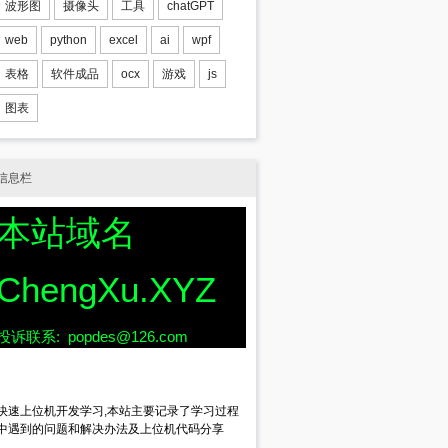
波形图
摄像头
工具
chatGPT
web
python
excel
ai
wpf
表格
软件成品
ocx
游戏
js
图表
信息栏
本站域名
ChengXu.XYZ
投诉联系: popdes@126.com
快速上位机开发学习,本站主要记录了学习过程
中遇到的问题和解决办法及上位机代码分享