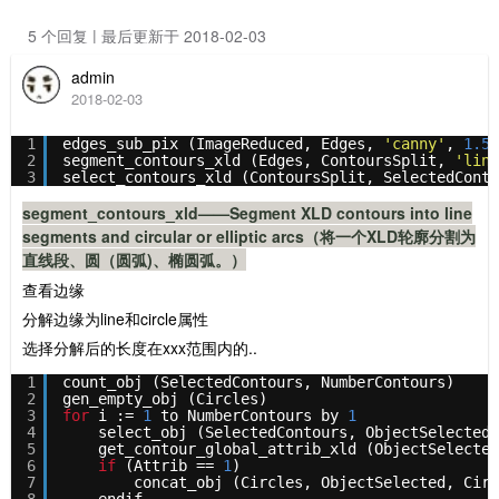
5 个回复 | 最后更新于 2018-02-03
admin
2018-02-03
1
edges_sub_pix (ImageReduced, Edges, 
'canny'
, 
1.5
,
2
segment_contours_xld (Edges, ContoursSplit, 
'line
3
select_contours_xld (ContoursSplit, SelectedConto
segment_contours_xld——
Segment XLD contours into line
segments and circular or elliptic arcs（
将一个XLD轮廓分割为
直线段、圆（圆弧)、椭圆弧。）
查看边缘
分解边缘为line和circle属性
选择分解后的长度在xxx范围内的..
1
count_obj (SelectedContours, NumberContours)
2
gen_empty_obj (Circles)
3
for
i := 
1
to NumberContours by 
1
4
select_obj (SelectedContours, ObjectSelected,
5
get_contour_global_attrib_xld (ObjectSelected
6
if
(Attrib == 
1
)
7
concat_obj (Circles, ObjectSelected, Circ