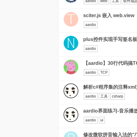
aardio
web
工具
软件成
sciter.js 嵌入 web.view
aardio
plus控件实现手写签名
aardio
【aardio】30行代码搞
aardio
TCP
解析c#程序集的注释xml
aardio
工具
csharp
aardio界面练习-音乐播
aardio
ui
修改微软拼音输入法的“/