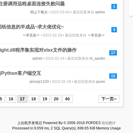
免注册调用远程桌面连接失败问题
1
周山下樵夫
• 2022-03-04 • 最后回复来自
admin
图纸信息的半成品~求大佬优化~
4
☜李長新☞
• 2022-02-28 • 最后回复来自
☜李長新☞
Light.dll程序集实现对xlsx文件的操作
17
admin
• 2022-02-24 • 最后回复来自
hi_aardio
器与Python客户端交互
12
jerryxjr1220
• 2022-02-18 • 最后回复来自
jacen
5
16
17
18
19
20
40
下一页››
上位机开发笔记 Powered By © 2006-2016 POPDES
论坛统计
Processed in 9.059 ms, 2 SQL Query(s), 699.65 KiB Memory Usage