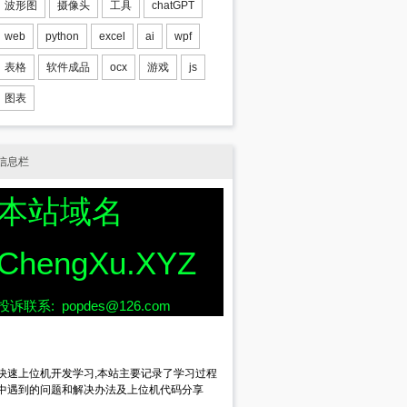
波形图
摄像头
工具
chatGPT
web
python
excel
ai
wpf
表格
软件成品
ocx
游戏
js
图表
信息栏
本站域名
ChengXu.XYZ
投诉联系: popdes@126.com
快速上位机开发学习,本站主要记录了学习过程
中遇到的问题和解决办法及上位机代码分享