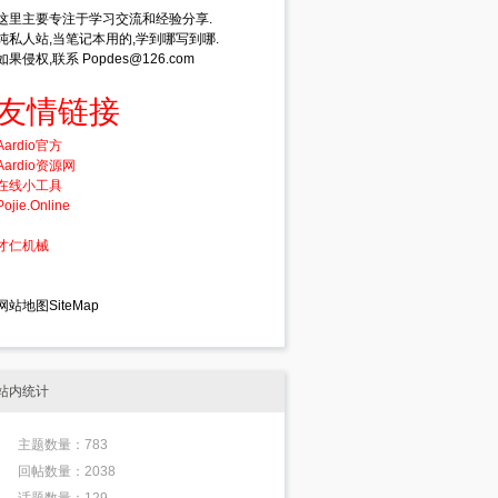
这里主要专注于学习交流和经验分享.
纯私人站,当笔记本用的,学到哪写到哪.
如果侵权,联系 Popdes@126.com
友情链接
Aardio官方
Aardio资源网
在线小工具
Pojie.Online
才仁机械
网站地图SiteMap
站内统计
主题数量：783
回帖数量：2038