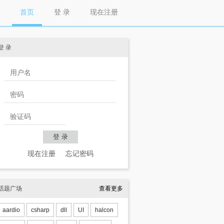
首页
登 录
现在注册
登 录
现在注册
忘记密码
话题广场
查看更多
aardio
csharp
dll
UI
halcon